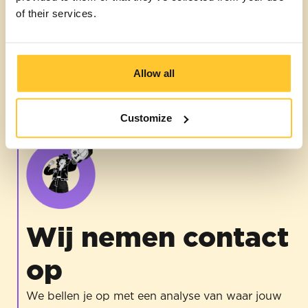
En daarna?
of their services.
Op basis van jouw antwoorden ontvang je direct
een mail met drie concrete stappen die jij morgen
al kunt zetten. Persoonlijk en specifiek voor jouw
Allow all
museum.
Customize
Wij nemen contact
op
We bellen je op met een analyse van waar jouw