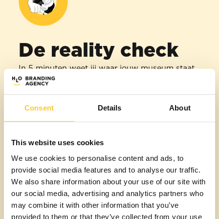
De reality check
In 5 minuten weet jij waar jouw museum staat.
Waar het verhaal klopt en waar het hapert. Met
slechts 3 foto's en 12 vragen krijg je direct inzicht
in en advies over jouw verhaal.
Consent
Details
About
DOE NU DE CHECK
This website uses cookies
We use cookies to personalise content and ads, to
provide social media features and to analyse our traffic.
We also share information about your use of our site with
our social media, advertising and analytics partners who
may combine it with other information that you’ve
provided to them or that they’ve collected from your use